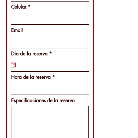
Celular
Email
r
Día de la reserva
*
e
q
u
i
Hora de la reserva
r
e
d
Especificaciones de la reserva