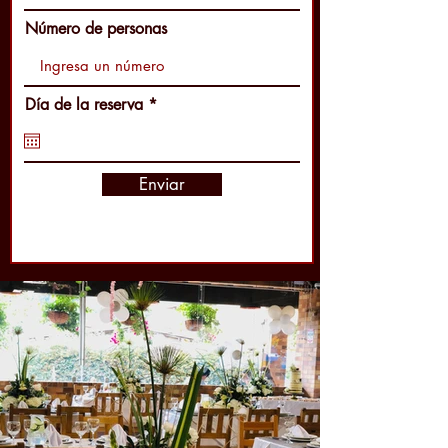
Número de personas
r
Día de la reserva
*
e
q
u
i
Enviar
r
e
d